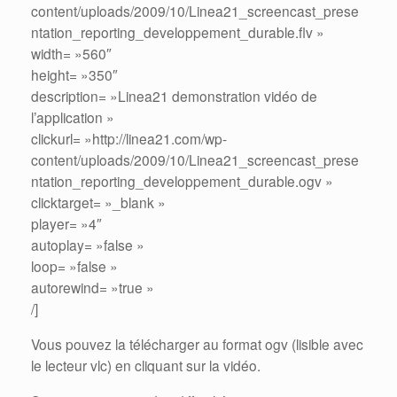
content/uploads/2009/10/Linea21_screencast_prese
ntation_reporting_developpement_durable.flv »
width= »560″
height= »350″
description= »Linea21 demonstration vidéo de
l’application »
clickurl= »http://linea21.com/wp-
content/uploads/2009/10/Linea21_screencast_prese
ntation_reporting_developpement_durable.ogv »
clicktarget= »_blank »
player= »4″
autoplay= »false »
loop= »false »
autorewind= »true »
/]
Vous pouvez la télécharger au format ogv (lisible avec
le lecteur vlc) en cliquant sur la vidéo.