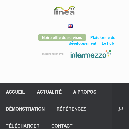
Notre offre de services
Plateforme de
|
développement
Le hub
en partenariat avec :
ACCUEIL
ACTUALITÉ
A PROPOS
DÉMONSTRATION
RÉFÉRENCES
TÉLÉCHARGER
CONTACT