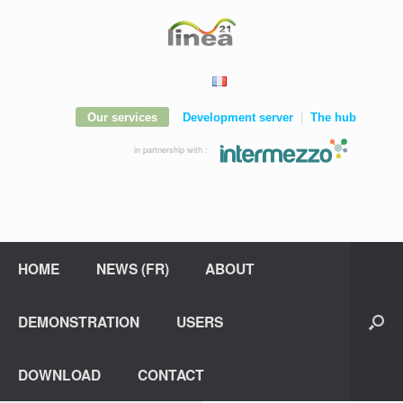
|
Our services
Development server
The hub
in partnership with :
HOME
NEWS (FR)
ABOUT
DEMONSTRATION
USERS
DOWNLOAD
CONTACT
en-GB