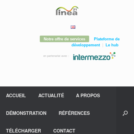
Notre offre de services
Plateforme de
|
développement
Le hub
en partenariat avec :
ACCUEIL
ACTUALITÉ
A PROPOS
DÉMONSTRATION
RÉFÉRENCES
TÉLÉCHARGER
CONTACT